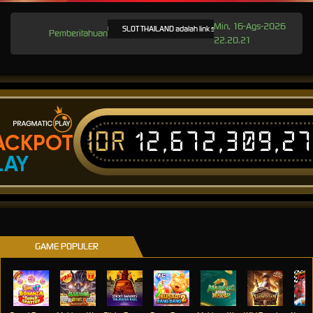
Min, 16-Ags-2026
SLOT THAILAND adalah link situs bermain game slot gacor hari in
Pemberitahuan
22.20.21
IDR
12,672,309,2
ACKPOT
LAY
GAME POPULER