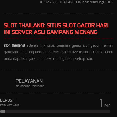
©2026 SLOT THAILAND. Hak cipta dilindungi | 18+
SLOT THAILAND: SITUS SLOT GACOR HARI
INI SERVER ASLI GAMPANG MENANG
slot thailand
adalah link situs bermain game slot gacor hari ini
gampang menang dengan server asli rtp live tertinggi untuk bantu
anda dapatkan jackpot maxwin paling besar setiap hari.
PELAYANAN
Keunggulan Pelayanan
1
DEPOSIT
Min
Rata-Rata Waktu