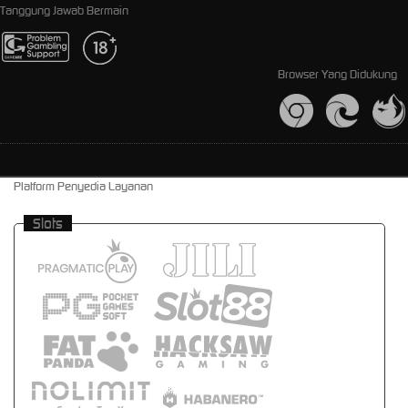
Tanggung Jawab Bermain
Browser Yang Didukung
Platform Penyedia Layanan
Slots