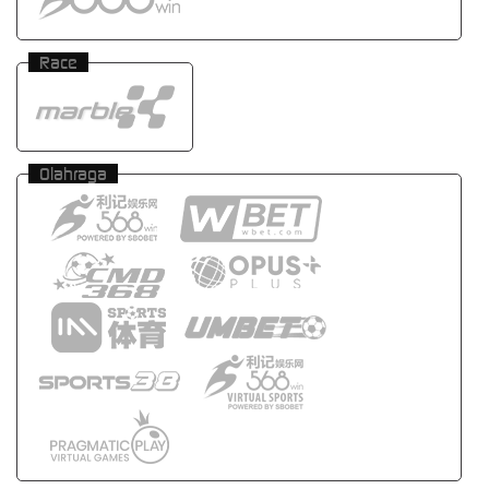
Race
Olahraga