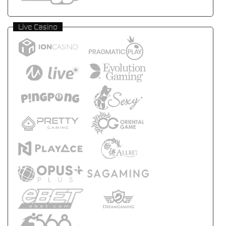
Live Casino