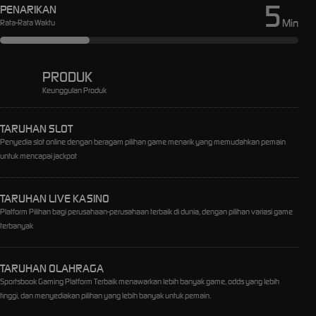
5
PENARIKAN
Min
Rata-Rata Waktu
PRODUK
Keunggulan Produk
TARUHAN SLOT
Penyedia slot online dengan beragam pilihan game menarik yang memudahkan pemain
untuk mencapai jackpot
TARUHAN LIVE KASINO
Platform Pilihan bagi perusahaan-perusahaan terbaik di dunia, dengan pilihan variasi game
terbanyak
TARUHAN OLAHRAGA
Sportsbook Gaming Platform Terbaik menawarkan lebih banyak game, odds yang lebih
tinggi, dan menyediakan pilihan yang lebih banyak untuk pemain.